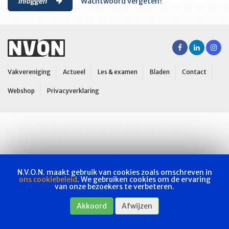
Inloggen
Wachtwoord vergeten?
Vakvereniging
Actueel
Les & examen
Bladen
Contact
Webshop
Privacyverklaring
N.V.O.N. maakt gebruik van cookies zoals omschreven in
ons cookiebeleid
. We gebruiken cookies om de ervaring
van onze bezoekers te verbeteren.
Akkoord
Afwijzen