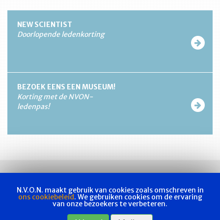
NEW SCIENTIST
Doorlopende ledenkorting
BEZOEK EENS EEN MUSEUM!
Korting met de NVON-
ledenpas!
N.V.O.N. maakt gebruik van cookies zoals omschreven in
ons cookiebeleid
. We gebruiken cookies om de ervaring
van onze bezoekers te verbeteren.
Vakvereniging
Actueel
Les & examen
Bladen
Contact