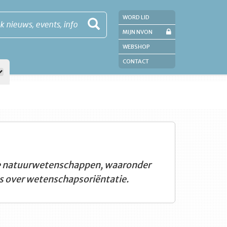
WORD LID
k nieuws, events, info
MIJN NVON
WEBSHOP
CONTACT
 de natuurwetenschappen, waaronder
s over wetenschapsoriëntatie.