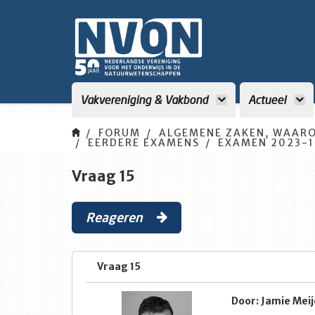
Vakvereniging & Vakbond
Actueel
FORUM
ALGEMENE ZAKEN, WAARO
EERDERE EXAMENS
EXAMEN 2023-1
Vraag 15
Reageren
Vraag 15
Door: Jamie Meij