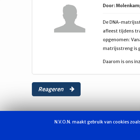
Door: Molenkamp
De DNA-matrijsst
afleest tijdens t
opgenomen: Vanaf
matrijsstreng is
Daarom is ons in
Reageren
N.V.O.N. maakt gebruik van cookies zoa
Vakvereniging
Actueel