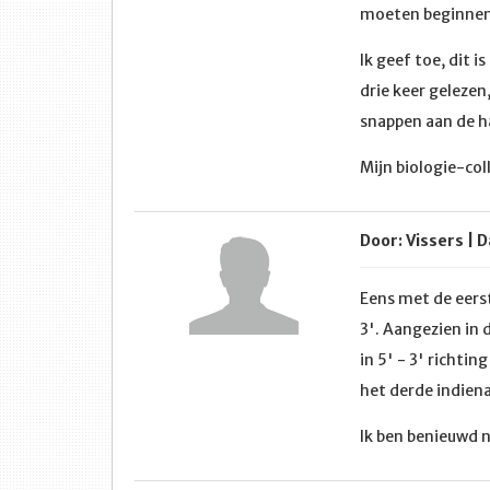
moeten beginnen 
Ik geef toe, dit 
drie keer gelezen
snappen aan de ha
Mijn biologie-col
Door: Vissers | 
Eens met de eers
3'. Aangezien in 
in 5' - 3' richti
het derde indiena
Ik ben benieuwd 