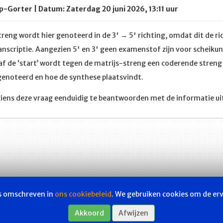
-Gorter | Datum: Zaterdag 20 juni 2026, 13:11 uur
reng wordt hier genoteerd in de 3' → 5' richting, omdat dit de r
ranscriptie. Aangezien 5' en 3' geen examenstof zijn voor scheiku
 de ‘start’ wordt tegen de matrijs-streng een coderende streng
 genoteerd en hoe de synthese plaatsvindt.
ziens deze vraag eenduidig te beantwoorden met de informatie ui
ls omschreven in
ons cookiebeleid
. We gebruiken cookies om de er
Les & examen
Akkoord
Bladen
Afwijzen
Contact
Webs