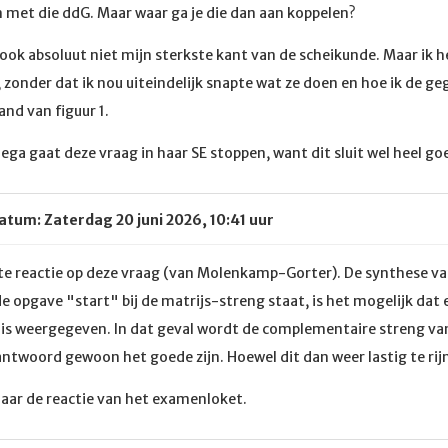
met die ddG. Maar waar ga je die dan aan koppelen?
is ook absoluut niet mijn sterkste kant van de scheikunde. Maar ik 
, zonder dat ik nou uiteindelijk snapte wat ze doen en hoe ik de ge
nd van figuur 1.
lega gaat deze vraag in haar SE stoppen, want dit sluit wel heel goe
Datum: Zaterdag 20 juni 2026, 10:41 uur
te reactie op deze vraag (van Molenkamp-Gorter). De synthese v
de opgave "start" bij de matrijs-streng staat, is het mogelijk dat 
ng is weergegeven. In dat geval wordt de complementaire streng va
ntwoord gewoon het goede zijn. Hoewel dit dan weer lastig te rijm
naar de reactie van het examenloket.