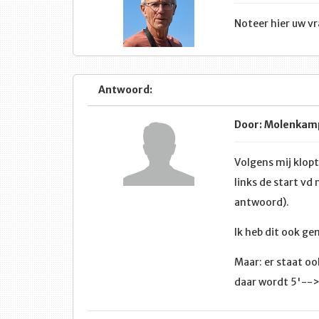
Noteer hier uw v
Antwoord:
Door: Molenkamp
Volgens mij klop
links de start vd
antwoord).
Ik heb dit ook ge
Maar: er staat oo
daar wordt 5'-->