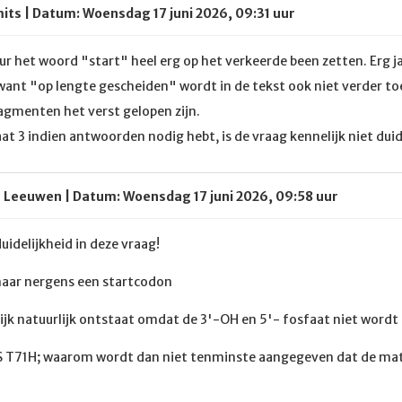
its | Datum: Woensdag 17 juni 2026, 09:31 uur
iguur het woord "start" heel erg op het verkeerde been zetten. Er
 want "op lengte gescheiden" wordt in de tekst ook niet verder toe
agmenten het verst gelopen zijn.
baat 3 indien antwoorden nodig hebt, is de vraag kennelijk niet duid
n Leeuwen | Datum: Woensdag 17 juni 2026, 09:58 uur
uidelijkheid in deze vraag!
 maar nergens een startcodon
elijk natuurlijk ontstaat omdat de 3'-OH en 5'- fosfaat niet wordt
aS T71H; waarom wordt dan niet tenminste aangegeven dat de matri