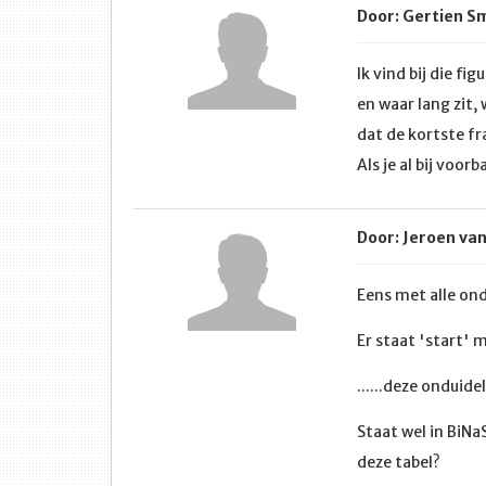
Door: Gertien Sm
Ik vind bij die f
en waar lang zit,
dat de kortste fr
Als je al bij voor
Door: Jeroen va
Eens met alle ond
Er staat 'start'
......deze onduid
Staat wel in BiN
deze tabel?