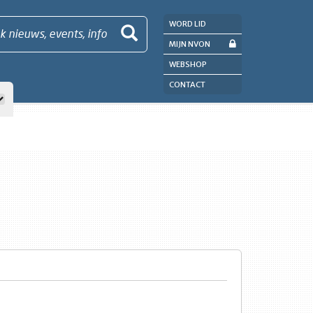
WORD LID
k nieuws, events, info
MIJN NVON
WEBSHOP
CONTACT