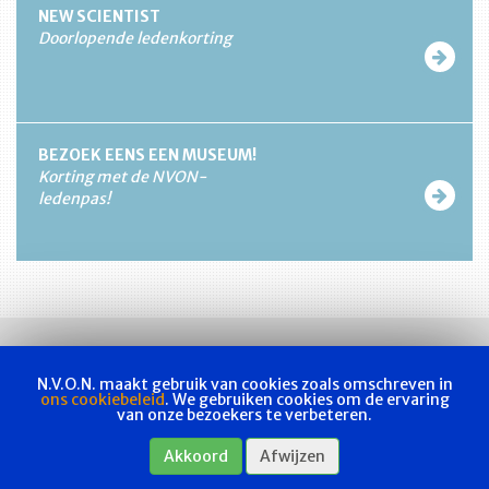
NEW SCIENTIST
Doorlopende ledenkorting
BEZOEK EENS EEN MUSEUM!
Korting met de NVON-
ledenpas!
N.V.O.N. maakt gebruik van cookies zoals omschreven in
ons cookiebeleid
. We gebruiken cookies om de ervaring
van onze bezoekers te verbeteren.
Vakvereniging
Actueel
Les & examen
Bladen
Contact
Akkoord
Afwijzen
Webshop
Privacyverklaring