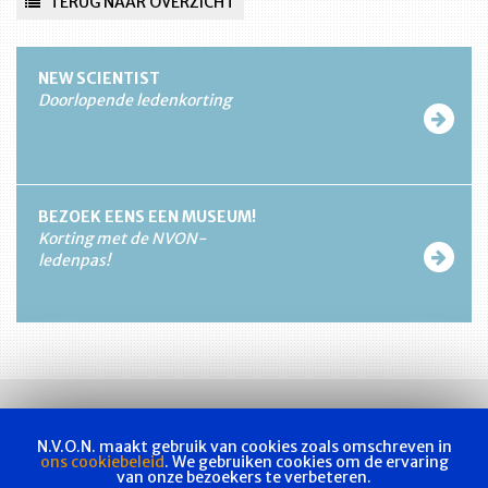
TERUG NAAR OVERZICHT
NEW SCIENTIST
Doorlopende ledenkorting
BEZOEK EENS EEN MUSEUM!
Korting met de NVON-
ledenpas!
N.V.O.N. maakt gebruik van cookies zoals omschreven in
ons cookiebeleid
. We gebruiken cookies om de ervaring
van onze bezoekers te verbeteren.
Vakvereniging
Actueel
Les & examen
Bladen
Contact