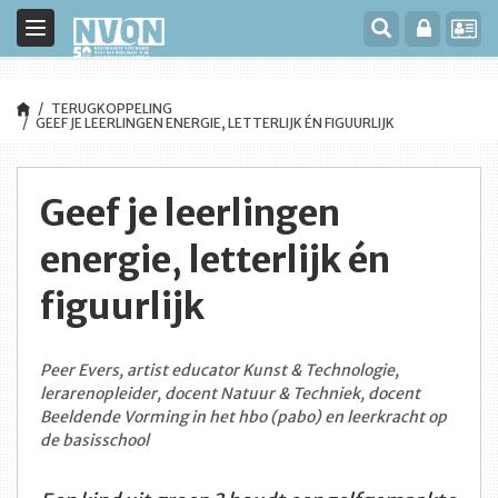
Toggle
navigation
TERUGKOPPELING
GEEF JE LEERLINGEN ENERGIE, LETTERLIJK ÉN FIGUURLIJK
Geef je leerlingen
energie, letterlijk én
figuurlijk
Peer Evers, artist educator Kunst & Technologie,
lerarenopleider, docent Natuur & Techniek, docent
Beeldende Vorming in het hbo (pabo) en leerkracht op
de basisschool