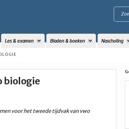
Zoe
Les & examen
Bladen & boeken
Nascholing
OLOGIE
G
biologie
amen voor het tweede tijdvak van vwo