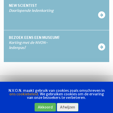
NEW SCIENTIST
Doorlopende ledenkorting
BEZOEK EENS EEN MUSEUM!
Korting met de NVON-
ledenpas!
N.V.O.N. maakt gebruik van cookies zoals omschreven in
ons cookiebeleid
. We gebruiken cookies om de ervaring
van onze bezoekers te verbeteren.
Vakvereniging
Actueel
Les & examen
Bladen
Contact
Akkoord
Afwijzen
Webshop
Privacyverklaring