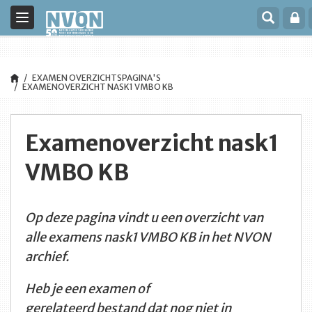
<title>NVON</title>
Toggle
navigation
EXAMEN OVERZICHTSPAGINA'S
EXAMENOVERZICHT NASK1 VMBO KB
Examenoverzicht nask1
VMBO KB
Op deze pagina vindt u een overzicht van
alle examens nask1 VMBO KB in het NVON
archief.
Heb je een examen of
gerelateerd bestand dat nog niet in