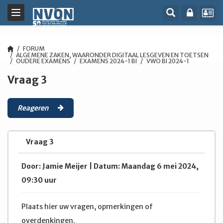
Toggle
navigation
FORUM
ALGEMENE ZAKEN, WAARONDER DIGITAAL LESGEVEN EN TOETSEN
OUDERE EXAMENS
EXAMENS 2024-1 BI
VWO BI 2024-1
Vraag 3
Reageren
Vraag 3
Door: Jamie Meijer | Datum: Maandag 6 mei 2024,
09:30 uur
Plaats hier uw vragen, opmerkingen of
overdenkingen.