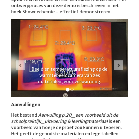
ontwerpproces van deze demo is beschreven in het
boek Showdechemie – effectief demonstreren.
Vorige
Volge
Beeld en temperatuuraflezing op de
warmtebeeldcamera van zes
materialen, vóór verwarming.
Aanvullingen
Het bestand
Aanvulling p.20_een voorbeeld uit de
schoolpraktijk_uitvoering & leerlingmateriaal
is een
voorbeeld van hoe je de proef zou kunnen uitvoeren.
Het geeft de gebruikte materialen en lege tabellen