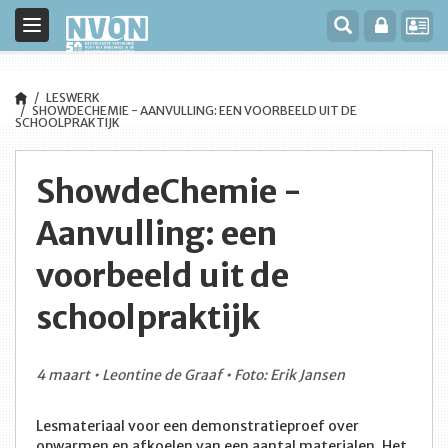
Toggle
navigation
LESWERK
SHOWDECHEMIE - AANVULLING: EEN VOORBEELD UIT DE
SCHOOLPRAKTIJK
ShowdeChemie -
Aanvulling: een
voorbeeld uit de
schoolpraktijk
4 maart • Leontine de Graaf • Foto: Erik Jansen
Lesmateriaal voor een demonstratieproef over
opwarmen en afkoelen van een aantal materialen. Het