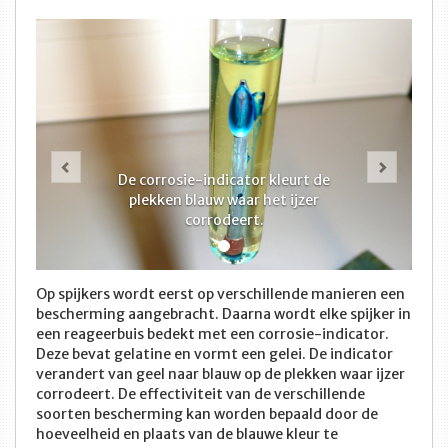
Vorige
Volge
De corrosie-indicator kleurt de
plekken blauw waar het ijzer
corrodeert.
Op spijkers wordt eerst op verschillende manieren een
bescherming aangebracht. Daarna wordt elke spijker in
een reageerbuis bedekt met een corrosie-indicator.
Deze bevat gelatine en vormt een gelei. De indicator
verandert van geel naar blauw op de plekken waar ijzer
corrodeert. De effectiviteit van de verschillende
soorten bescherming kan worden bepaald door de
hoeveelheid en plaats van de blauwe kleur te