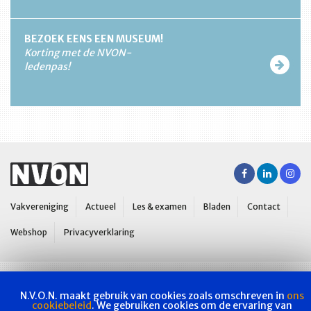
BEZOEK EENS EEN MUSEUM!
Korting met de NVON-
ledenpas!
Vakvereniging
Actueel
Les & examen
Bladen
Contact
Webshop
Privacyverklaring
N.V.O.N. maakt gebruik van cookies zoals omschreven in
ons
cookiebeleid
. We gebruiken cookies om de ervaring van