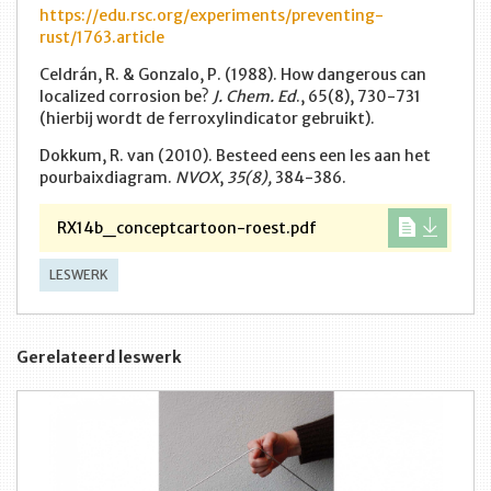
https://edu.rsc.org/experiments/preventing-
rust/1763.article
Celdrán, R. & Gonzalo, P. (1988). How dangerous can
localized corrosion be?
J. Chem. Ed
., 65(8), 730-731
(hierbij wordt de ferroxylindicator gebruikt).
Dokkum, R. van (2010). Besteed eens een les aan het
pourbaixdiagram.
NVOX
,
35(8),
384-386.
RX14b_conceptcartoon-roest.pdf
LESWERK
Gerelateerd leswerk