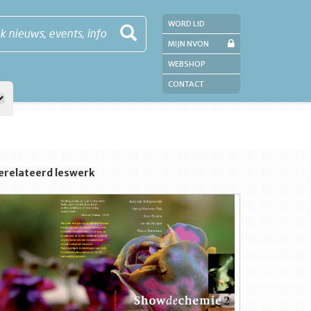
WORD LID
k nieuws, events, info
MIJN NVON
WEBSHOP
CONTACT
erelateerd leswerk