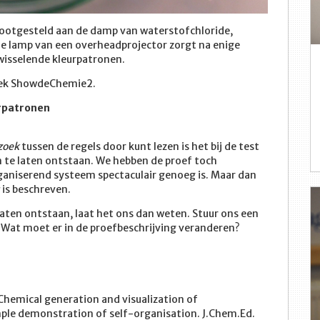
lootgesteld aan de damp van waterstofchloride,
 De lamp van een overheadprojector zorgt na enige
isselende kleurpatronen.
boek ShowdeChemie2.
rpatronen
zoek
tussen de regels door kunt lezen is het bij de test
 te laten ontstaan. We hebben de proef toch
aniserend systeem spectaculair genoeg is. Maar dan
is beschreven.
laten ontstaan, laat het ons dan weten. Stuur ons een
. Wat moet er in de proefbeschrijving veranderen?
. Chemical generation and visualization of
mple demonstration of self-organisation. J.Chem.Ed.