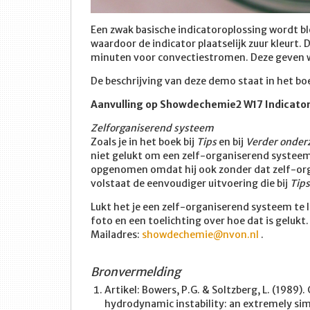
Een zwak basische indicatoroplossing wordt b
waardoor de indicator plaatselijk zuur kleurt.
minuten voor convectiestromen. Deze geven w
De beschrijving van deze demo staat in het 
Aanvulling op Showdechemie2 W17 Indicato
Zelforganiserend systeem
Zoals je in het boek bij
Tips
en bij
Verder onder
niet gelukt om een zelf-organiserend systeem
opgenomen omdat hij ook zonder dat zelf-org
volstaat de eenvoudiger uitvoering die bij
Tips
Lukt het je een zelf-organiserend systeem te 
foto en een toelichting over hoe dat is gelukt
Mailadres:
showdechemie@nvon.nl
.
Bronvermelding
Artikel: Bowers, P.G. & Soltzberg, L. (1989)
hydrodynamic instability: an extremely si