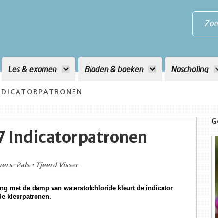
Zoe
Les & examen
Bladen & boeken
Nascholing
NDICATORPATRONEN
G
 Indicatorpatronen
ers-Pals • Tjeerd Visser
ng met de damp van waterstofchloride kleurt de indicator
de kleurpatronen.