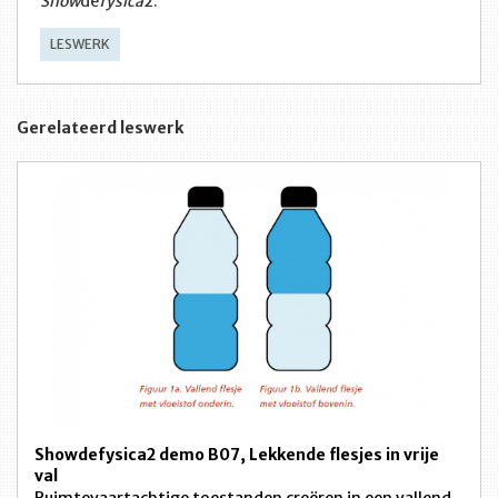
Show
de
fysica
2.
LESWERK
Gerelateerd leswerk
Showdefysica2 demo B07, Lekkende flesjes in vrije
val
Ruimtevaartachtige toestanden creëren in een vallend