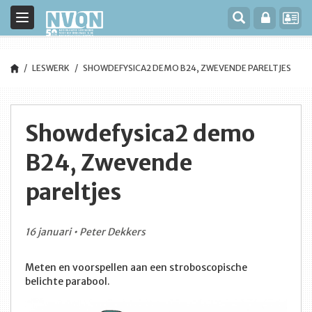
Toggle
navigation
LESWERK
SHOWDEFYSICA2 DEMO B24, ZWEVENDE PARELTJES
Showdefysica2 demo
B24, Zwevende
pareltjes
16 januari • Peter Dekkers
Meten en voorspellen aan een stroboscopische
belichte parabool.