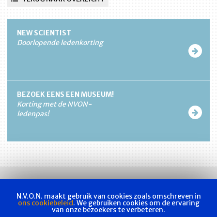
NEW SCIENTIST
Doorlopende ledenkorting
BEZOEK EENS EEN MUSEUM!
Korting met de NVON-
ledenpas!
N.V.O.N. maakt gebruik van cookies zoals omschreven in
ons cookiebeleid
. We gebruiken cookies om de ervaring
van onze bezoekers te verbeteren.
Vakvereniging
Actueel
Les & examen
Bladen
Contact