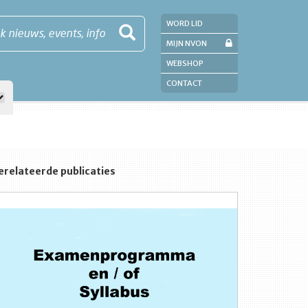
WORD LID
k nieuws, events, info
MIJN NVON
WEBSHOP
CONTACT
erelateerde publicaties