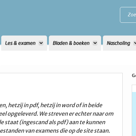
Zoe
Les & examen
Bladen & boeken
Nascholing
G
n, hetzij in pdf, hetzij in word of in beide
eel opgeleverd. We streven er echter naar om
le staat (ingescand als pdf) aan te kunnen
 bestanden van examens die op de site staan.