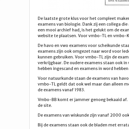
De laatste grote klus voor het compleet make
examens van biologie. Dank zij een collega die
een mooi archief had, is het gelukt om de exa
website te plaatsen. Voor vmbo-TL en vmbo-KB
De havo en vwo examens voor scheikunde staan
examens zijn ook omgezet naar word voor lede
kunnen gebruiken. Voor vmbo-TL zijn de exame
verkrijgbaar. De oudere examens staan ook in w
hebben ingescand en examens in word hebben
Voor natuurkunde staan de examens van havo en
vmbo-TL geldt dat ook wel maar dan alleen me
de examens vanaf 1983.
Vmbo-BB komt er jammer genoeg bekaaid af. E
de site.
De examens van wiskunde zijn vanaf 2000 ook 
Bij de examens staan ook de bladen met errat