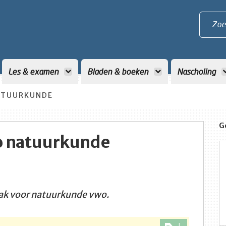
Zoe
Les & examen
Bladen & boeken
Nascholing
ATUURKUNDE
G
 natuurkunde
vak voor natuurkunde vwo.