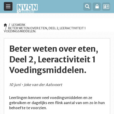
Toggle
navigation
LESWERK
BETER WETEN OVER ETEN, DEEL 2, LEERACTIVITEIT 1
VOEDINGSMIDDELEN.
Beter weten over eten,
Deel 2, Leeractiviteit 1
Voedingsmiddelen.
10 juni • Joke van der Aalsvoort
Leerlingen kennen veel voedingsmiddelen en ze
gebruiken er dagelijks een flink aantal van om zo in hun
behoefte te voorzien.