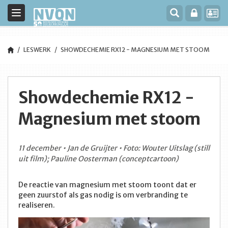
Toggle
navigation
LESWERK
SHOWDECHEMIE RX12 - MAGNESIUM MET STOOM
Showdechemie RX12 -
Magnesium met stoom
11 december • Jan de Gruijter • Foto: Wouter Uitslag (still
uit film); Pauline Oosterman (conceptcartoon)
De reactie van magnesium met stoom toont dat er
geen zuurstof als gas nodig is om verbranding te
realiseren.