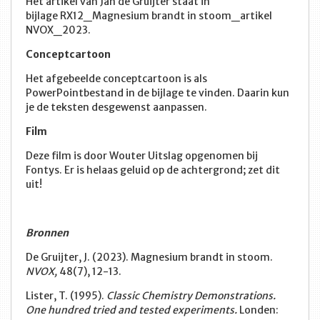
Het artikel van Jan de Gruijter staat in
bijlage RX12_Magnesium brandt in stoom_artikel
NVOX_2023.
Conceptcartoon
Het afgebeelde conceptcartoon is als
PowerPointbestand in de bijlage te vinden. Daarin kun
je de teksten desgewenst aanpassen.
Film
Deze film is door Wouter Uitslag opgenomen bij
Fontys. Er is helaas geluid op de achtergrond; zet dit
uit!
Bronnen
De Gruijter, J. (2023). Magnesium brandt in stoom.
NVOX,
48(7), 12-13.
Lister, T. (1995).
Classic Chemistry Demonstrations
.
One hundred tried and tested experiments.
Londen: