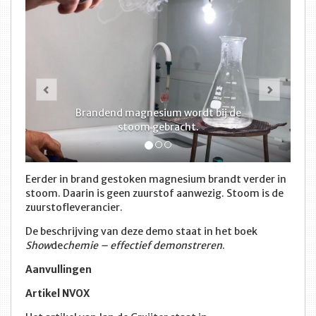
Vorige
Volge
Brandend magnesium wordt bij de
stoom gebracht.
Eerder in brand gestoken magnesium brandt verder in
stoom. Daarin is geen zuurstof aanwezig. Stoom is de
zuurstofleverancier.
De beschrijving van deze demo staat in het boek
Show
de
chemie – effectief demonstreren
.
Aanvullingen
Artikel NVOX