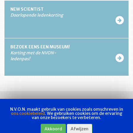
NEW SCIENTIST
Doorlopende ledenkorting
BEZOEK EENS EEN MUSEUM!
Korting met de NVON-
ledenpas!
N.V.O.N. maakt gebruik van cookies zoals omschreven in
ons cookiebeleid
. We gebruiken cookies om de ervaring
van onze bezoekers te verbeteren.
Vakvereniging
Actueel
Les & examen
Bladen
Contact
Akkoord
Afwijzen
Webshop
Privacyverklaring