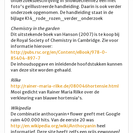
onderzoeksbeschrijving in Showdechemie2 een met
foto's geïllustreerde handleiding. Daarin is ook verder
onderzoek opgenomen. De handleiding staat in de
bijlage K14_rode_rozen_verder_onderzoek
Chemistry in the garden
Dit uitstekende boek van Hanson (2007) is te koop bij
de Royal Society of Chemistry in Cambridge. Zie voor
informatie hierover:
http://pubs.rsc.org/en/Content/eBook/978-0-
85404-897-7
De inhoudsopgave en inleidende hoofdstukken kunnen
van deze site worden gehaald.
Rilke
http://rainer-maria-rilke.de/080046hortensie.html
Mooi gedicht van Rainer Maria Rilke over de
verkleuring van blauwe hortensia's.
Wikipedia
De combinatie anthocyanin+flower geeft met Google
ruim 400.000 hits. Van de eerste 20 was
http://en.wikipedia.org/wiki/Anthocyanin
heel
informatief. Deze site heeft zelfs een prijs gewonnen!