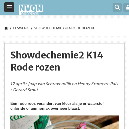
Toggle
navigation
LESWERK
SHOWDECHEMIE2 K14 RODE ROZEN
Showdechemie2 K14
Rode rozen
12 april • Jaap van Schravendijk en Henny Kramers-Pals
• Gerard Stout
Een rode roos verandert van kleur als je er waterstof-
chloride of ammoniak overheen blaast.