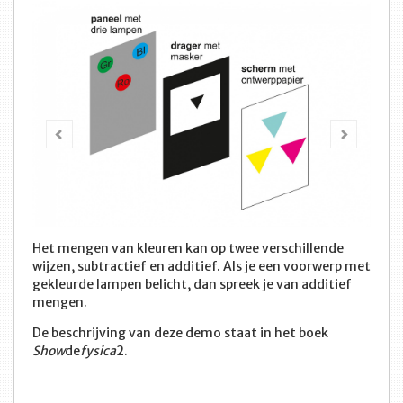
Vorige
Volge
Het mengen van kleuren kan op twee verschillende
wijzen, subtractief en additief. Als je een voorwerp met
gekleurde lampen belicht, dan spreek je van additief
mengen.
De beschrijving van deze demo staat in het boek
Show
de
fysica
2.