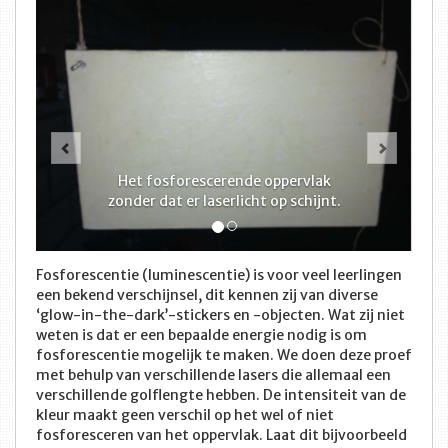
Vorige
Volge
Het fosforescerende oppervlak
zonder dat er laserlicht op schijnt.
Fosforescentie (luminescentie) is voor veel leerlingen
een bekend verschijnsel, dit kennen zij van diverse
‘glow-in-the-dark’-stickers en -objecten. Wat zij niet
weten is dat er een bepaalde energie nodig is om
fosforescentie mogelijk te maken. We doen deze proef
met behulp van verschillende lasers die allemaal een
verschillende golflengte hebben. De intensiteit van de
kleur maakt geen verschil op het wel of niet
fosforesceren van het oppervlak. Laat dit bijvoorbeeld