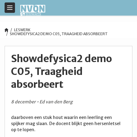
Toggle
navigation
LESWERK
SHOWDEFYSICA2 DEMO C05, TRAAGHEID ABSORBEERT
Showdefysica2 demo
C05, Traagheid
absorbeert
8 december • Ed van den Berg
daarboven een stuk hout waarin een leerling een
spijker mag slaan. De docent blijkt geen hersenletsel
op te lopen.