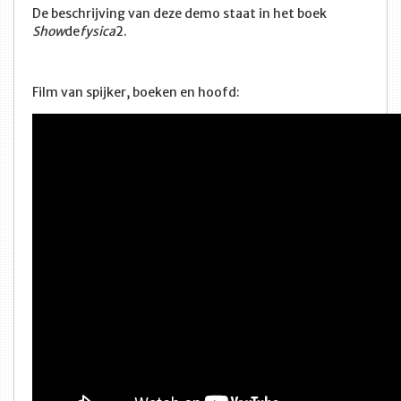
De beschrijving van deze demo staat in het boek
Show
de
fysica
2.
Film van spijker, boeken en hoofd: