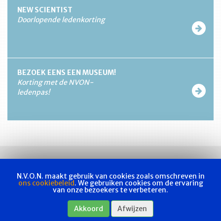
NEW SCIENTIST
Doorlopende ledenkorting
BEZOEK EENS EEN MUSEUM!
Korting met de NVON-
ledenpas!
N.V.O.N. maakt gebruik van cookies zoals omschreven in
ons cookiebeleid
. We gebruiken cookies om de ervaring
van onze bezoekers te verbeteren.
Vakvereniging
Actueel
Les & examen
Bladen
Contact
Akkoord
Afwijzen
Webshop
Privacyverklaring