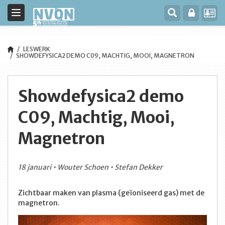
Toggle
navigation
LESWERK
SHOWDEFYSICA2 DEMO C09, MACHTIG, MOOI, MAGNETRON
Showdefysica2 demo
C09, Machtig, Mooi,
Magnetron
18 januari • Wouter Schoen • Stefan Dekker
Zichtbaar maken van plasma (geïoniseerd gas) met de
magnetron.