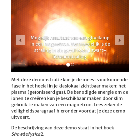
Vorige
Volge
Mogelijk resultaat van een gloeilamp
in een magnetron. Vermoedelijk is de
straling in dit geval vooral zwart-
lichaamstraling.
Met deze demonstratie kun je de meest voorkomende
fase in het heelal in je klaslokaal zichtbaar maken: het
plasma (geïoniseerd gas). De benodigde energie om de
ionen te creëren kun je beschikbaar maken door slim
gebruik te maken van een magnetron. Lees zeker de
veiligheidsparagraaf hieronder voordat je deze demo
uitvoert.
De beschrijving van deze demo staat in het boek
Show
de
fysica
2.