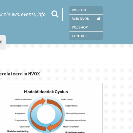
WORD LID
k nieuws, events, info
MIJN NVON
WEBSHOP
CONTACT
erelateerd in NVOX