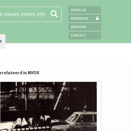
WORD LID
k nieuws, events, info
MIJN NVON
WEBSHOP
CONTACT
erelateerd in NVOX