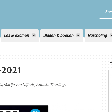
Zoe
Les & examen
Bladen & boeken
Nascholing
G
-2021
s, Marijn van Nijhuis, Anneke Thurlings