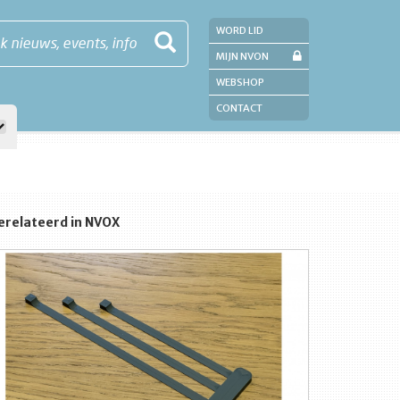
WORD LID
k nieuws, events, info
MIJN NVON
WEBSHOP
CONTACT
erelateerd in NVOX