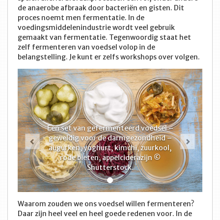
de anaerobe afbraak door bacteriën en gisten. Dit
proces noemt men fermentatie. In de
voedingsmiddelenindustrie wordt veel gebruik
gemaakt van fermentatie. Tegenwoordig staat het
zelf fermenteren van voedsel volop in de
belangstelling. Je kunt er zelfs workshops over volgen.
Een set van gefermenteerd voedsel –
Vorige
Volge
geweldig voor de darmgezondheid –
augurken, yoghurt, kimchi, zuurkool,
rode bieten, appelciderazijn ©
Shutterstock.
Waarom zouden we ons voedsel willen fermenteren?
Daar zijn heel veel en heel goede redenen voor. In de