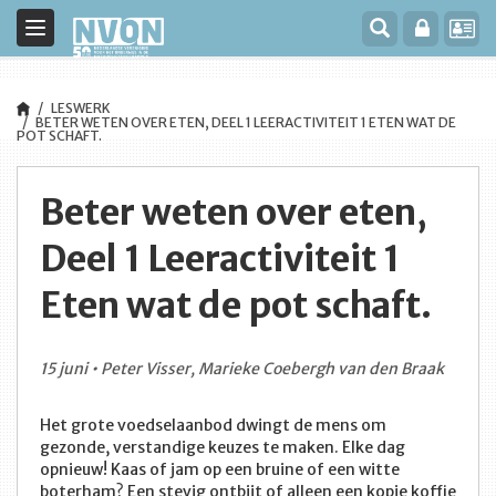
Toggle
navigation
LESWERK
BETER WETEN OVER ETEN, DEEL 1 LEERACTIVITEIT 1 ETEN WAT DE
POT SCHAFT.
Beter weten over eten,
Deel 1 Leeractiviteit 1
Eten wat de pot schaft.
15 juni • Peter Visser, Marieke Coebergh van den Braak
Het grote voedselaanbod dwingt de mens om
gezonde, verstandige keuzes te maken. Elke dag
opnieuw! Kaas of jam op een bruine of een witte
boterham? Een stevig ontbijt of alleen een kopje koffie