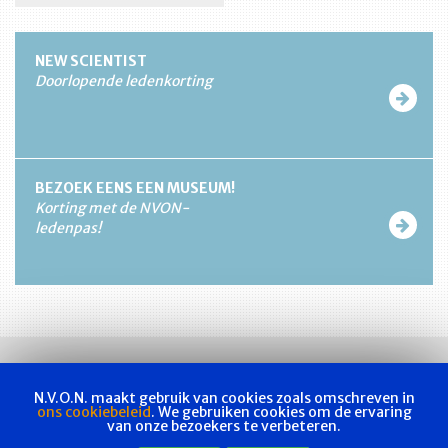
NEW SCIENTIST
Doorlopende ledenkorting
BEZOEK EENS EEN MUSEUM!
Korting met de NVON-
ledenpas!
N.V.O.N. maakt gebruik van cookies zoals omschreven in
ons cookiebeleid
. We gebruiken cookies om de ervaring
van onze bezoekers te verbeteren.
Vakvereniging
Actueel
Les & examen
Bladen
Contact