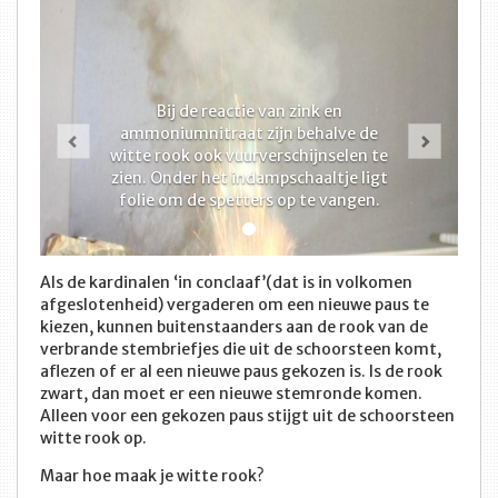
Bij de reactie van zink en
Vorige
Volge
ammoniumnitraat zijn behalve de
witte rook ook vuurverschijnselen te
zien. Onder het indampschaaltje ligt
folie om de spetters op te vangen.
Als de kardinalen ‘in conclaaf’(dat is in volkomen
afgeslotenheid) vergaderen om een nieuwe paus te
kiezen, kunnen buitenstaanders aan de rook van de
verbrande stembriefjes die uit de schoorsteen komt,
aflezen of er al een nieuwe paus gekozen is. Is de rook
zwart, dan moet er een nieuwe stemronde komen.
Alleen voor een gekozen paus stijgt uit de schoorsteen
witte rook op.
Maar hoe maak je witte rook?