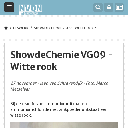
Toggle
navigation
LESWERK
SHOWDECHEMIE VG09 - WITTE ROOK
ShowdeChemie VG09 -
Witte rook
27 november • Jaap van Schravendijk • Foto: Marco
Metselaar
Bij de reactie van ammoniumnitraat en
ammoniumchloride met zinkpoeder ontstaat een
witte rook.