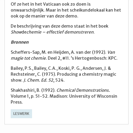
Of ze het in het Vaticaan ook zo doen is
onwaarschijnlijk. Maar in het scheikundelokaal kan het
ook op de manier van deze demo.
De beschrijving van deze demo staat in het boek
Show
de
chemie – effectief demonstreren
.
Bronnen
Scheffers-Sap, M. en Heijden, A. van der (1992).
Van
magie tot chemie
. Deel 2, #11. ’s Hertogenbosch: KPC.
Bailey, P.S., Bailey, C.A., Koski, P. G., Andersen, J. &
Rechsteiner, C. (1975). Producing a chemistry magic
show.
J. Chem. Ed. 52
, 524.
Shakhashiri, B. (1992).
Chemical Demonstrations.
Volume 1, p. 51-52. Madison: University of Wisconsin
Press.
LESWERK